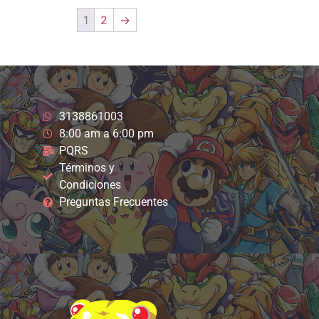
1
2
→
3138861003
8:00 am a 6:00 pm
PQRS
Términos y
Condiciones
Preguntas Frecuentes