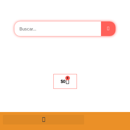
0
$
0