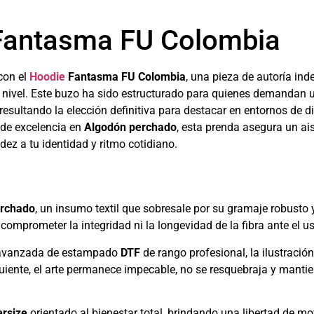
Fantasma FU Colombia
con el
Hoodie
Fantasma FU Colombia
, una pieza de autoría ind
o nivel. Este buzo ha sido estructurado para quienes demandan u
resultando la elección definitiva para destacar en entornos de 
 de excelencia en
Algodón perchado
, esta prenda asegura un ai
ez a tu identidad y ritmo cotidiano.
erchado
, un insumo textil que sobresale por su gramaje robusto
comprometer la integridad ni la longevidad de la fibra ante el u
 avanzada de estampado
DTF
de rango profesional, la ilustraci
iente, el arte permanece impecable, no se resquebraja y mantie
rsize
orientado al bienestar total, brindando una libertad de m