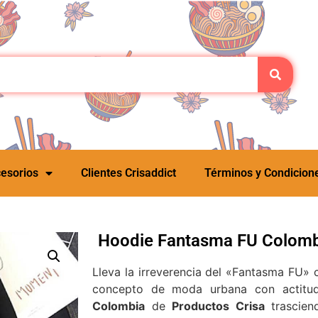
esorios
Clientes Crisaddict
Términos y Condicion
Hoodie Fantasma FU Colombi
Lleva la irreverencia del «Fantasma FU» 
concepto de moda urbana con actitu
Colombia
de
Productos Crisa
trascien