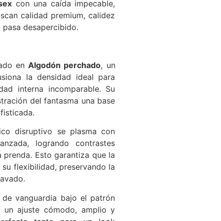
sex
con una caída impecable,
scan calidad premium, calidez
 pasa desapercibido.
ado en
Algodón perchado
, un
usiona la densidad ideal para
dad interna incomparable. Su
ustración del fantasma una base
isticada.
ico disruptivo se plasma con
nzada, logrando contrastes
a prenda. Esto garantiza que la
 su flexibilidad, preservando la
lavado.
de vanguardia bajo el patrón
r un ajuste cómodo, amplio y