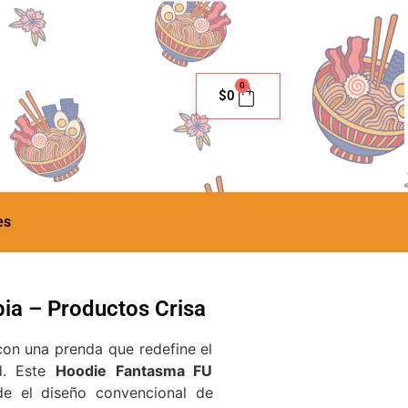
0
$
0
es
a – Productos Crisa
con una prenda que redefine el
d. Este
Hoodie Fantasma FU
de el diseño convencional de