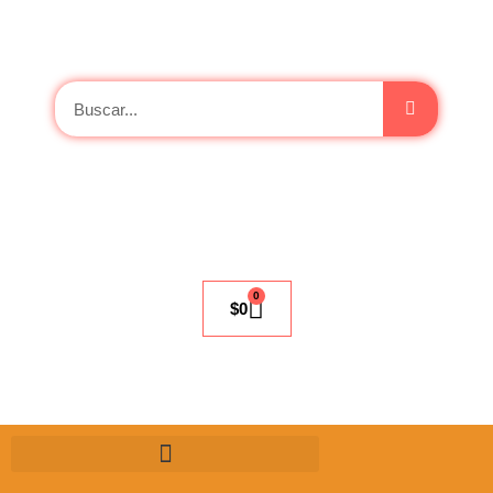
0
$
0