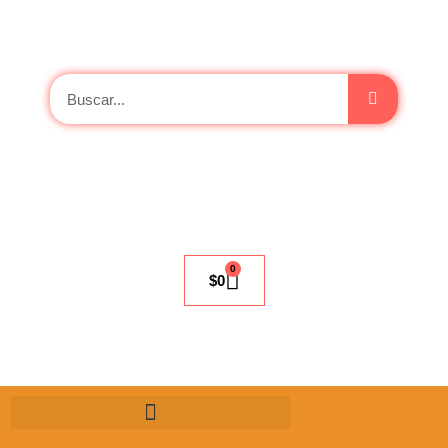
0
$
0