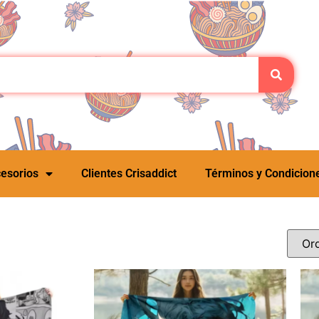
esorios
Clientes Crisaddict
Términos y Condicion