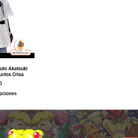
uto Akatsuki
uctos Crisa
0
opciones