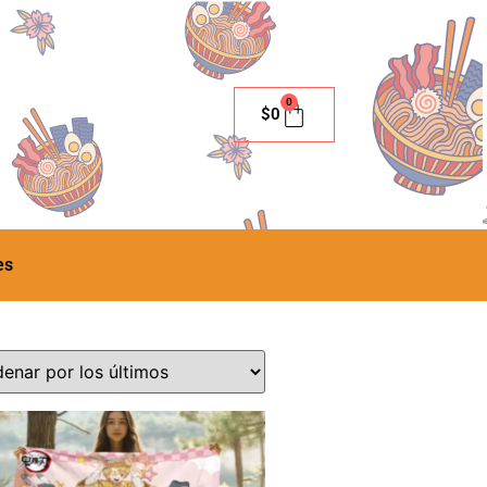
0
$
0
es