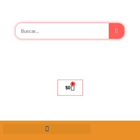
0
$
0