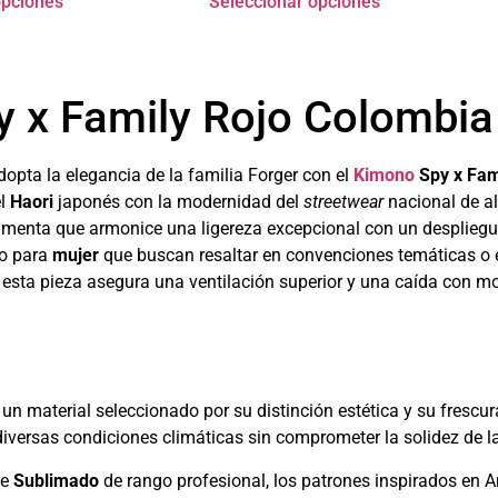
opciones
Seleccionar opciones
 x Family Rojo Colombia
dopta la elegancia de la familia Forger con el
Kimono
Spy x Fam
el
Haori
japonés con la modernidad del
streetwear
nacional de a
menta que armonice una ligereza excepcional con un despliegue 
o para
mujer
que buscan resaltar en convenciones temáticas o en
, esta pieza asegura una ventilación superior y una caída con mo
, un material seleccionado por su distinción estética y su frescu
iversas condiciones climáticas sin comprometer la solidez de la 
de
Sublimado
de rango profesional, los patrones inspirados en An