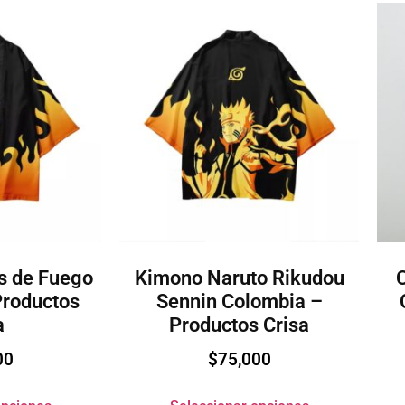
s de Fuego
Kimono Naruto Rikudou
Productos
Sennin Colombia –
a
Productos Crisa
00
$
75,000