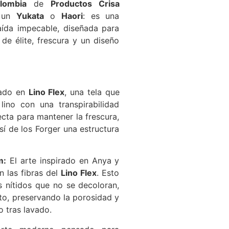
lombia
de
Productos Crisa
e un
Yukata
o
Haori
: es una
ída impecable, diseñada para
de élite, frescura y un diseño
ado en
Lino Flex
, una tela que
 lino con una transpirabilidad
fecta para mantener la frescura,
sí de los Forger una estructura
m:
El arte inspirado en Anya y
n las fibras del
Lino Flex
. Esto
s nítidos que no se decoloran,
cto, preservando la porosidad y
o tras lavado.