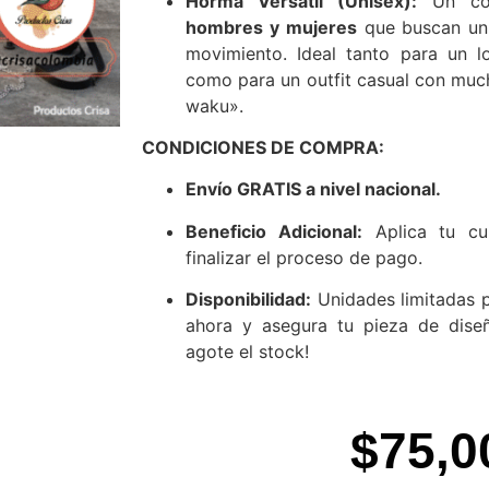
Horma Versátil (Unisex):
Un cor
hombres y mujeres
que buscan un 
movimiento. Ideal tanto para un 
como para un outfit casual con muc
waku».
CONDICIONES DE COMPRA:
Envío GRATIS a nivel nacional.
Beneficio Adicional:
Aplica tu cu
finalizar el proceso de pago.
Disponibilidad:
Unidades limitadas p
ahora y asegura tu pieza de dise
agote el stock!
$
75,0