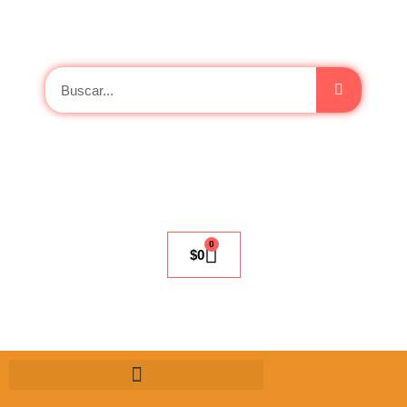
0
$
0