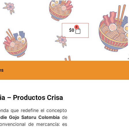
0
$
0
es
a – Productos Crisa
enda que redefine el concepto
die Gojo Satoru Colombia
de
onvencional de mercancía: es