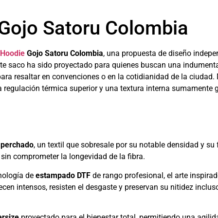
Gojo Satoru Colombia
Hoodie
Gojo Satoru Colombia
, una propuesta de diseño indepe
te saco ha sido proyectado para quienes buscan una indumentari
 para resaltar en convenciones o en la cotidianidad de la ciuda
a regulación térmica superior y una textura interna sumamente g
 perchado
, un textil que sobresale por su notable densidad y su 
sin comprometer la longevidad de la fibra.
nología de
estampado DTF
de rango profesional, el arte inspira
ecen intensos, resisten el desgaste y preservan su nitidez inclus
rsize
proyectado para el bienestar total, permitiendo una agili