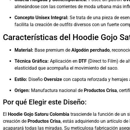
alineándose con las corrientes de moda urbana más inf
Concepto Unisex Integral:
Se trata de una pieza de ese
facilita la creación de
outfits
diversos con un fuerte comp
Características del Hoodie Gojo Sa
Material:
Base premium de
Algodón perchado
, reconoci
Técnica Gráfica:
Aplicación en
DTF
(Direct to Film) de a
elasticidad que acompaña el movimiento del saco.
Estilo:
Diseño
Oversize
con capota reforzada y herrajes 
Origen:
Manufactura nacional de
Productos Crisa
, cert
Por qué Elegir este Diseño:
El
Hoodie Gojo Satoru Colombia
trasciende la función de un s
creación de
Productos Crisa
, estás adquiriendo un artículo d
acaparará todas las miradas. Su meticulosa fabricación aseg