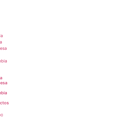
da
cesa
bia
ctos
00