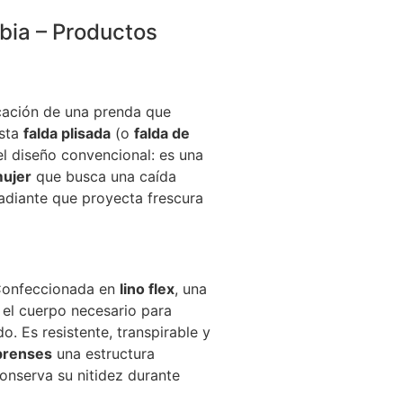
bia – Productos
icación de una prenda que
Esta
falda plisada
(o
falda de
el diseño convencional: es una
ujer
que busca una caída
radiante que proyecta frescura
onfeccionada en
lino flex
, una
y el cuerpo necesario para
o. Es resistente, transpirable y
 prenses
una estructura
onserva su nitidez durante