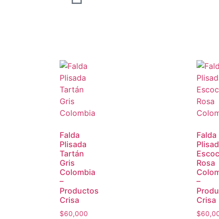
Falda
Falda
Plisada
Plisa
Tartán
Esco
Gris
Rosa
Colombia
Colom
–
–
Productos
Produ
Crisa
Crisa
$
60,000
$
60,0