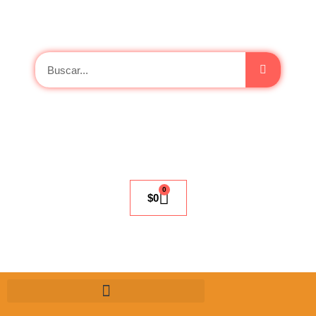
0
$
0