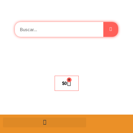
0
$
0