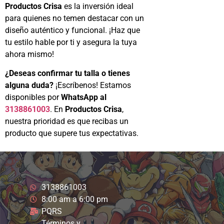
Productos Crisa
es la inversión ideal
para quienes no temen destacar con un
diseño auténtico y funcional. ¡Haz que
tu estilo hable por ti y asegura la tuya
ahora mismo!
¿Deseas confirmar tu talla o tienes
alguna duda?
¡Escríbenos! Estamos
disponibles por
WhatsApp al
3138861003
. En
Productos Crisa
,
nuestra prioridad es que recibas un
producto que supere tus expectativas.
3138861003
8:00 am a 6:00 pm
PQRS
Términos y