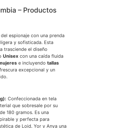
ombia – Productos
 del espionaje con una prenda
igera y sofisticada. Esta
a trasciende el diseño
lo
Unisex
con una caída fluida
mujeres
e incluyendo
tallas
rescura excepcional y un
ido.
g):
Confeccionada en tela
terial que sobresale por su
 de 180 gramos. Es una
irable y perfecta para
stética de Loid, Yor y Anya una