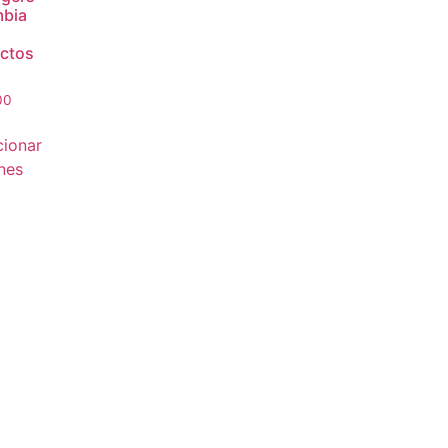
bia
ctos
00
cionar
nes