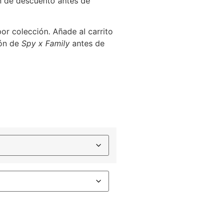
n de descuento antes de
or colección. Añade al carrito
ión de
Spy x Family
antes de