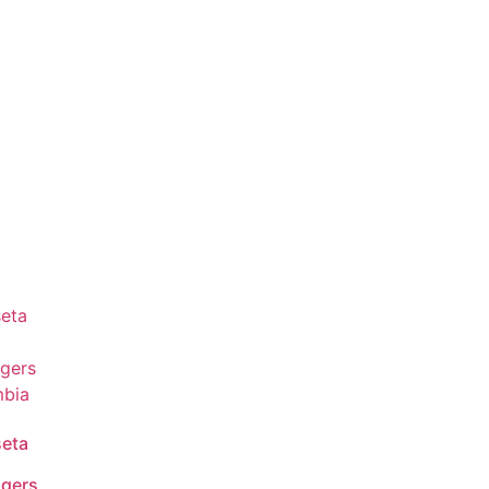
eta
o
gers