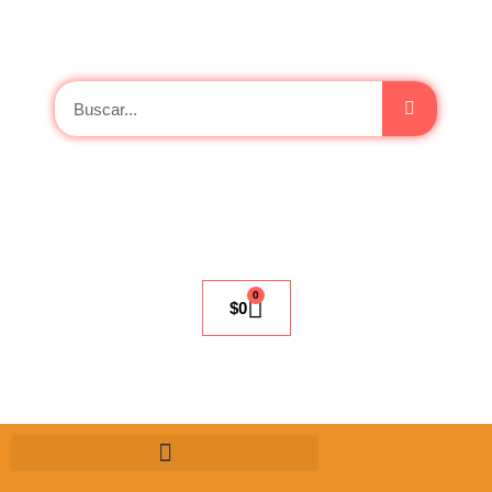
0
$
0