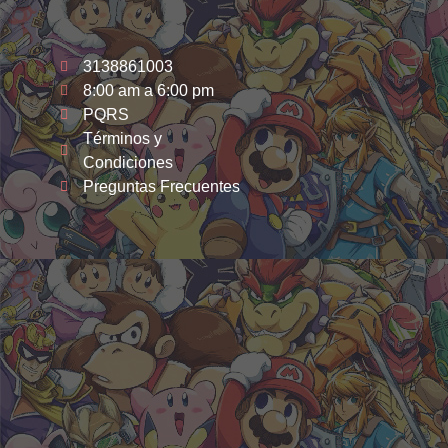
3138861003
8:00 am a 6:00 pm
PQRS
Términos y
Condiciones
Preguntas Frecuentes