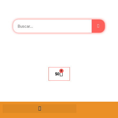
0
$
0