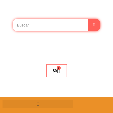
0
$
0