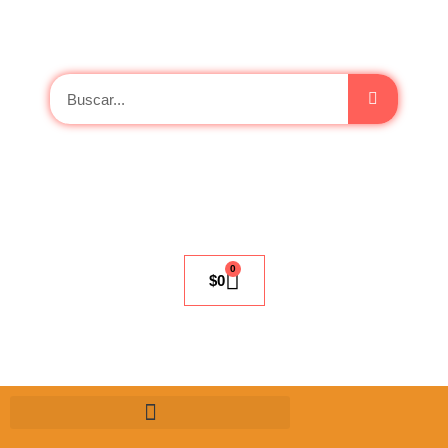
0
$
0