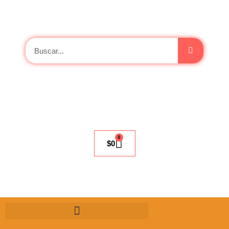
0
$
0