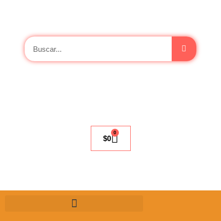
0
$
0