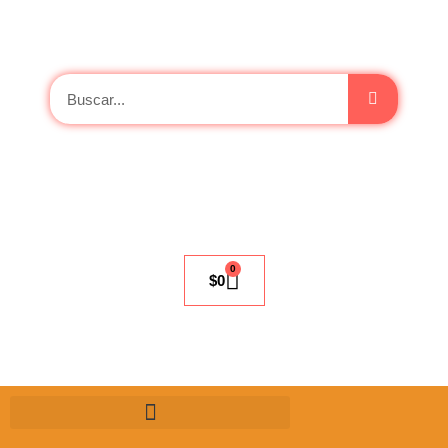
0
$
0