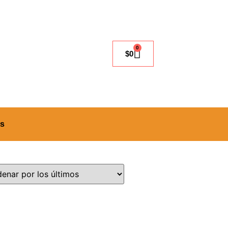
0
$
0
es