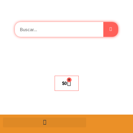
0
$
0