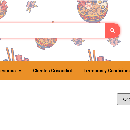
esorios
Clientes Crisaddict
Términos y Condicion