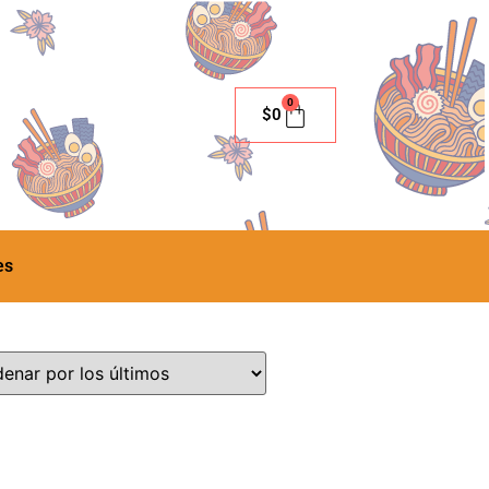
0
$
0
es