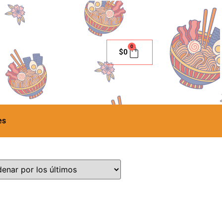
0
$
0
es