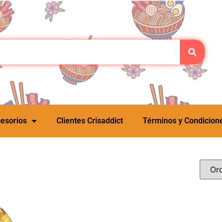
esorios
Clientes Crisaddict
Términos y Condicion