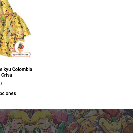
mikyu Colombia
 Crisa
0
opciones