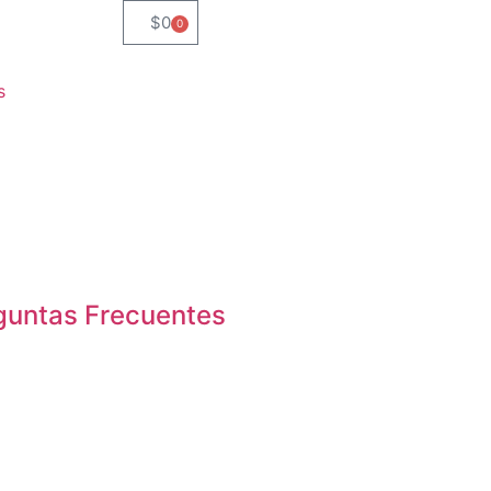
$
0
0
s
guntas Frecuentes