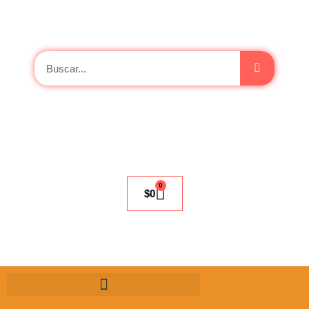
0
$
0