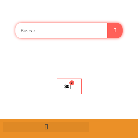
0
$
0