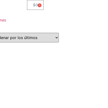
$
0
0
nes