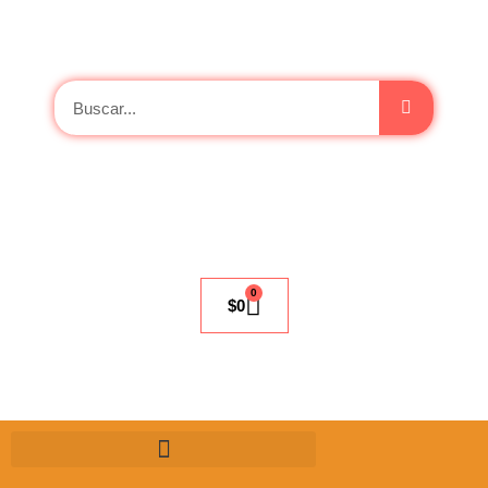
0
$
0