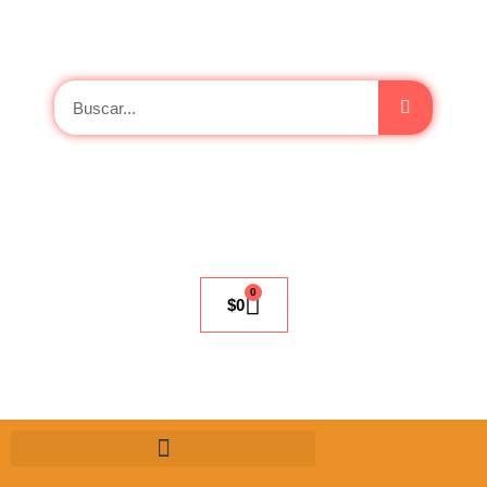
0
$
0