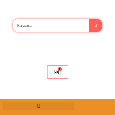
0
$
0