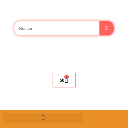
0
$
0