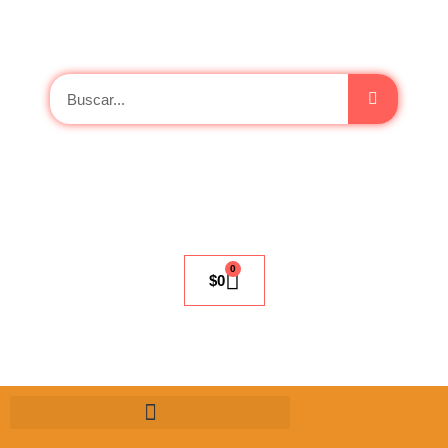
0
$
0