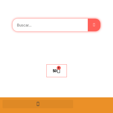
0
$
0