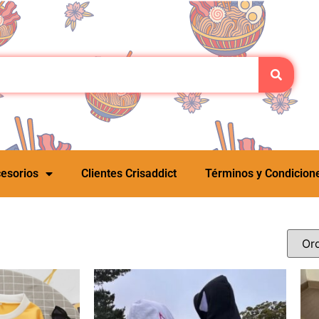
esorios
Clientes Crisaddict
Términos y Condicion