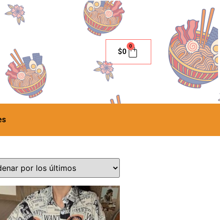
0
$
0
es