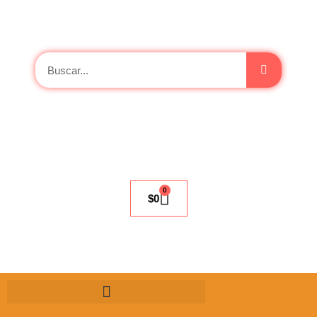
0
$
0