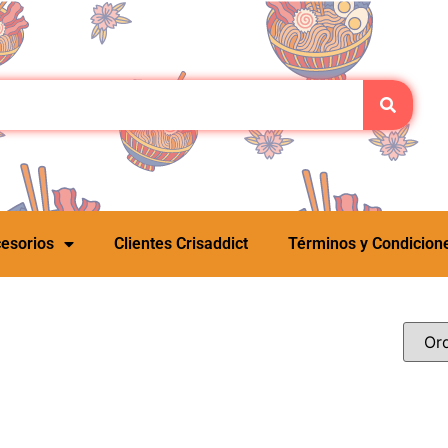
esorios
Clientes Crisaddict
Términos y Condicion