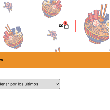
0
$
0
es