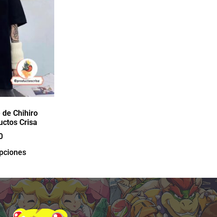
 de Chihiro
uctos Crisa
0
opciones