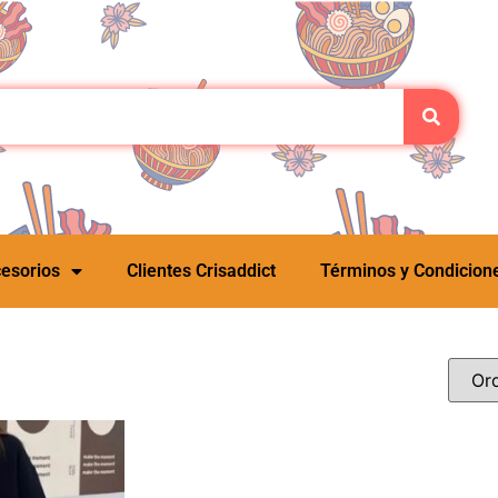
esorios
Clientes Crisaddict
Términos y Condicion