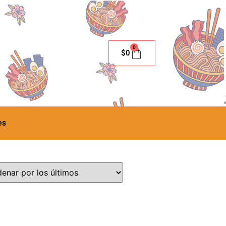
0
$
0
es