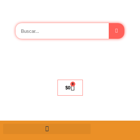
0
$
0