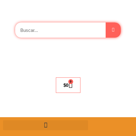
0
$
0