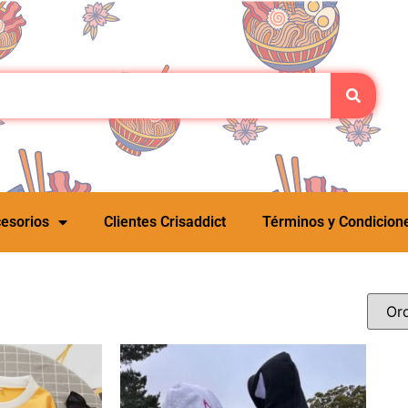
esorios
Clientes Crisaddict
Términos y Condicion