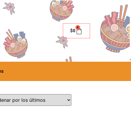
0
$
0
es