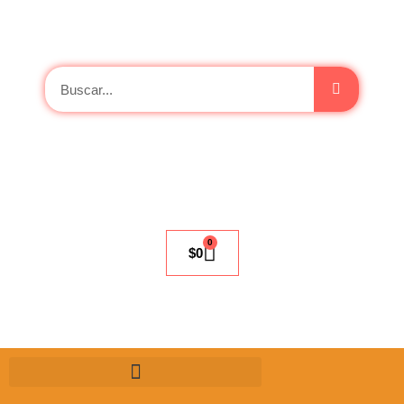
0
$
0