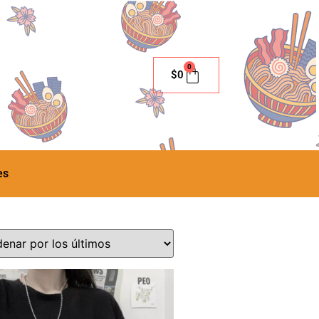
0
$
0
es