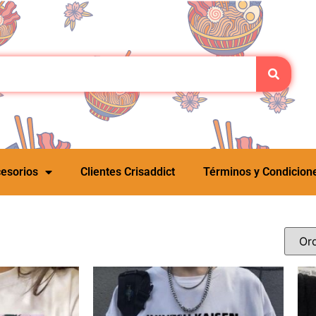
esorios
Clientes Crisaddict
Términos y Condicion