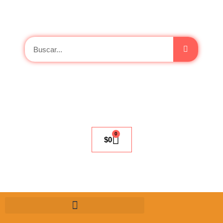
0
$
0