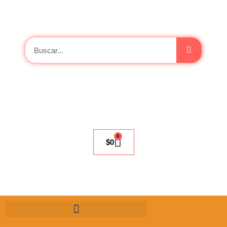
0
$
0