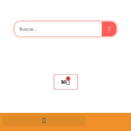
0
$
0