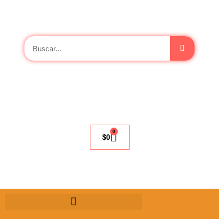
0
$
0