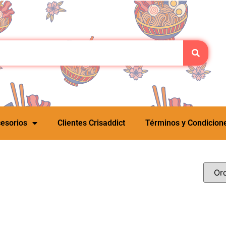
esorios
Clientes Crisaddict
Términos y Condicion