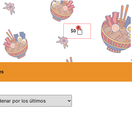
0
$
0
es